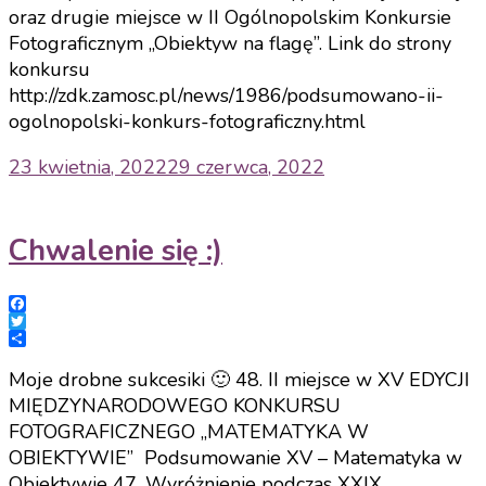
oraz drugie miejsce w II Ogólnopolskim Konkursie
Fotograficznym „Obiektyw na flagę”. Link do strony
konkursu
http://zdk.zamosc.pl/news/1986/podsumowano-ii-
ogolnopolski-konkurs-fotograficzny.html
23 kwietnia, 2022
29 czerwca, 2022
Chwalenie się :)
Facebook
Twitter
Share
Moje drobne sukcesiki 🙂 48. II miejsce w XV EDYCJI
MIĘDZYNARODOWEGO KONKURSU
FOTOGRAFICZNEGO „MATEMATYKA W
OBIEKTYWIE” Podsumowanie XV – Matematyka w
Obiektywie 47. Wyróżnienie podczas XXIX