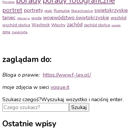
porady
porady fotograficzne
Ponidzie
portret
portrety
swietokrzyskie
Rumunia
ptaki
Starachowice
taniec
województwo świętokrzyskie
wschód
woda
Wenecja
zachód
Wąchock
wschód słońca
Włochy
zachód słońca
zamek
zima
zwierzęta
zaglądam do:
Bloga o prawie:
https://www.f-
lex.pl/
moje zdjęcia w sieci
vogue.it
Szukasz czegoś?
Wyszukaj wszystko i naciśnij enter.
Ostatnie wpisy