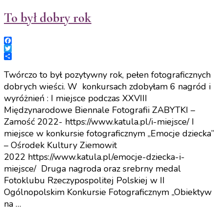
To był dobry rok
Facebook
Twitter
Share
Twórczo to był pozytywny rok, pełen fotograficznych
dobrych wieści. W konkursach zdobyłam 6 nagród i
wyróżnień : I miejsce podczas XXVIII
Międzynarodowe Biennale Fotografii ZABYTKI –
Zamość 2022- https://www.katula.pl/i-miejsce/ I
miejsce w konkursie fotograficznym „Emocje dziecka”
– Ośrodek Kultury Ziemowit
2022 https://www.katula.pl/emocje-dziecka-i-
miejsce/ Druga nagroda oraz srebrny medal
Fotoklubu Rzeczypospolitej Polskiej w II
Ogólnopolskim Konkursie Fotograficznym „Obiektyw
na …