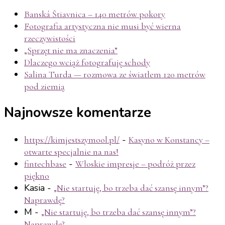
Banská Štiavnica – 140 metrów pokory
Fotografia artystyczna nie musi być wierna
rzeczywistości
„Sprzęt nie ma znaczenia”
Dlaczego wciąż fotografuję schody
Salina Turda — rozmowa ze światłem 120 metrów
pod ziemią
Najnowsze komentarze
-
https://kimjestszymool.pl/
Kasyno w Konstancy –
otwarte specjalnie na nas!
-
fintechbase
Włoskie impresje – podróż przez
piękno
Kasia
-
„Nie startuję, bo trzeba dać szansę innym”?
Naprawdę?
M
-
„Nie startuję, bo trzeba dać szansę innym”?
Naprawdę?