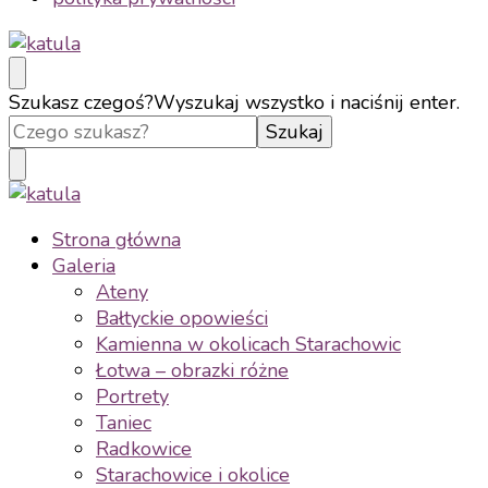
katula
twórz wspomnienia, nie zdjęcia
Szukasz czegoś?
Wyszukaj wszystko i naciśnij enter.
katula
twórz wspomnienia, nie zdjęcia
Strona główna
Galeria
Ateny
Bałtyckie opowieści
Kamienna w okolicach Starachowic
Łotwa – obrazki różne
Portrety
Taniec
Radkowice
Starachowice i okolice