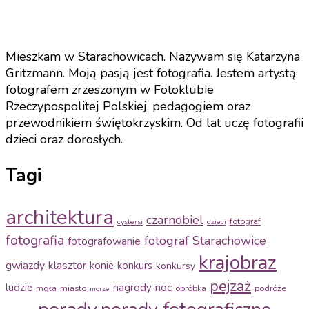
Mieszkam w Starachowicach. Nazywam się Katarzyna
Gritzmann. Moją pasją jest fotografia. Jestem artystą
fotografem zrzeszonym w Fotoklubie
Rzeczypospolitej Polskiej, pedagogiem oraz
przewodnikiem świętokrzyskim. Od lat uczę fotografii
dzieci oraz dorosłych.
Tagi
architektura
czarnobiel
fotograf
cystersi
dzieci
fotografia
fotograf Starachowice
fotografowanie
krajobraz
gwiazdy
klasztor
konie
konkurs
konkursy
pejzaż
noc
ludzie
nagrody
mgła
miasto
obróbka
podróże
morze