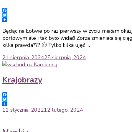
Facebook
Twitter
Share
Będąc na Łotwie po raz pierwszy w życiu miałam okazj
portowym ale i tak było widać! Zorza zmieniała się ciąg
kilka prawda??? 🙂 Tylko kilka ujęć …
21 sierpnia, 2024
25 sierpnia, 2024
Krajobrazy
Facebook
Twitter
Share
11 stycznia, 2022
12 lutego, 2024
Morskie