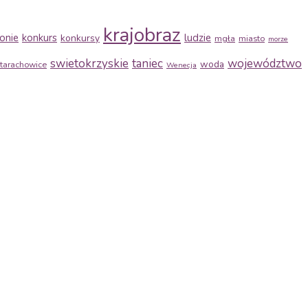
krajobraz
onie
konkurs
ludzie
konkursy
mgła
miasto
morze
swietokrzyskie
taniec
województwo
woda
tarachowice
Wenecja