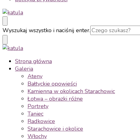
katula
twórz wspomnienia, nie zdjęcia
Szukasz
Wyszukaj wszystko i naciśnij enter.
czegoś?
katula
twórz wspomnienia, nie zdjęcia
Strona główna
Galeria
Ateny
Bałtyckie opowieści
Kamienna w okolicach Starachowic
Łotwa – obrazki różne
Portrety
Taniec
Radkowice
Starachowice i okolice
Włochy