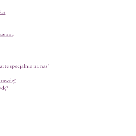
ści
ziemią
rte specjalnie na nas!
aprawdę?
wdę?