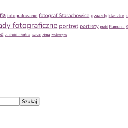
fia
fotograf Starachowice
fotografowanie
gwiazdy
klasztor
k
ady fotograficzne
portret
portrety
Rumunia
ptaki
S
ód
zachód słońca
zima
zwierzęta
zamek