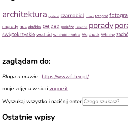
architektura
fotogra
czarnobiel
fotograf
cystersi
dzieci
porady
por
pejzaż
noc
nagrody
obróbka
podróże
Ponidzie
świętokrzyskie
zach
wschód
Wąchock
wschód słońca
Włochy
zaglądam do:
Bloga o prawie:
https://www.f-
lex.pl/
moje zdjęcia w sieci
vogue.it
Szukasz
Wyszukaj wszystko i naciśnij enter.
czegoś?
Ostatnie wpisy