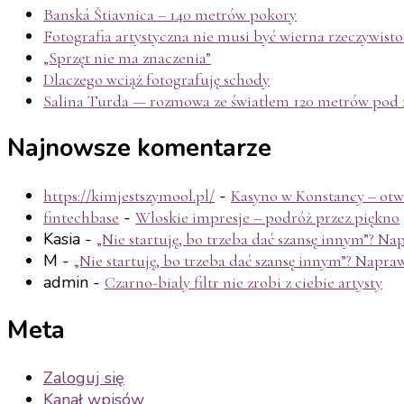
Banská Štiavnica – 140 metrów pokory
Fotografia artystyczna nie musi być wierna rzeczywisto
„Sprzęt nie ma znaczenia”
Dlaczego wciąż fotografuję schody
Salina Turda — rozmowa ze światłem 120 metrów pod 
Najnowsze komentarze
-
https://kimjestszymool.pl/
Kasyno w Konstancy – otwa
-
fintechbase
Włoskie impresje – podróż przez piękno
Kasia
-
„Nie startuję, bo trzeba dać szansę innym”? N
M
-
„Nie startuję, bo trzeba dać szansę innym”? Napra
admin
-
Czarno-biały filtr nie zrobi z ciebie artysty
Meta
Zaloguj się
Kanał wpisów