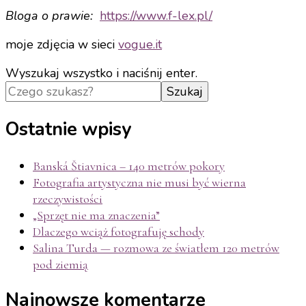
Bloga o prawie:
https://www.f-
lex.pl/
moje zdjęcia w sieci
vogue.it
Szukasz
Wyszukaj wszystko i naciśnij enter.
czegoś?
Ostatnie wpisy
Banská Štiavnica – 140 metrów pokory
Fotografia artystyczna nie musi być wierna
rzeczywistości
„Sprzęt nie ma znaczenia”
Dlaczego wciąż fotografuję schody
Salina Turda — rozmowa ze światłem 120 metrów
pod ziemią
Najnowsze komentarze