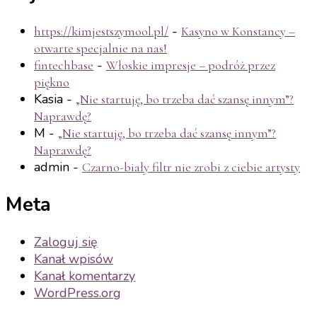
-
https://kimjestszymool.pl/
Kasyno w Konstancy –
otwarte specjalnie na nas!
-
fintechbase
Włoskie impresje – podróż przez
piękno
Kasia
-
„Nie startuję, bo trzeba dać szansę innym”?
Naprawdę?
M
-
„Nie startuję, bo trzeba dać szansę innym”?
Naprawdę?
admin
-
Czarno-biały filtr nie zrobi z ciebie artysty
Meta
Zaloguj się
Kanał wpisów
Kanał komentarzy
WordPress.org