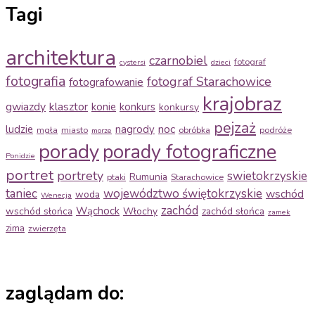
Tagi
architektura
czarnobiel
fotograf
cystersi
dzieci
fotografia
fotograf Starachowice
fotografowanie
krajobraz
gwiazdy
klasztor
konie
konkurs
konkursy
pejzaż
noc
ludzie
nagrody
mgła
miasto
obróbka
podróże
morze
porady
porady fotograficzne
Ponidzie
portret
portrety
swietokrzyskie
Rumunia
ptaki
Starachowice
taniec
województwo świętokrzyskie
wschód
woda
Wenecja
zachód
Wąchock
wschód słońca
Włochy
zachód słońca
zamek
zima
zwierzęta
zaglądam do: