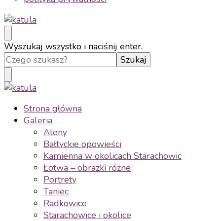
katula
twórz wspomnienia, nie zdjęcia
Szukasz
Wyszukaj wszystko i naciśnij enter.
czegoś?
katula
twórz wspomnienia, nie zdjęcia
Strona główna
Galeria
Ateny
Bałtyckie opowieści
Kamienna w okolicach Starachowic
Łotwa – obrazki różne
Portrety
Taniec
Radkowice
Starachowice i okolice