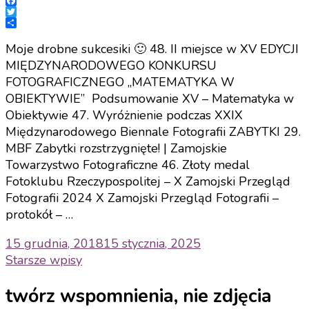
Facebook
Twitter
Share
Moje drobne sukcesiki 🙂 48. II miejsce w XV EDYCJI
MIĘDZYNARODOWEGO KONKURSU
FOTOGRAFICZNEGO „MATEMATYKA W
OBIEKTYWIE” Podsumowanie XV – Matematyka w
Obiektywie 47. Wyróżnienie podczas XXIX
Międzynarodowego Biennale Fotografii ZABYTKI 29.
MBF Zabytki rozstrzygnięte! | Zamojskie
Towarzystwo Fotograficzne 46. Złoty medal
Fotoklubu Rzeczypospolitej – X Zamojski Przegląd
Fotografii 2024 X Zamojski Przegląd Fotografii –
protokół – …
15 grudnia, 2018
15 stycznia, 2025
Nawigacja
Starsze wpisy
po
twórz wspomnienia, nie zdjęcia