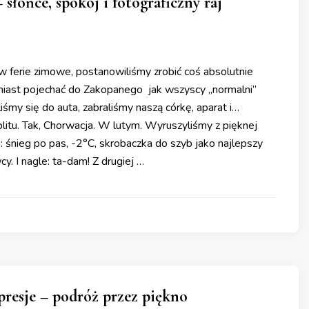
 słońce, spokój i fotograficzny raj
w ferie zimowe, postanowiliśmy zrobić coś absolutnie
iast pojechać do Zakopanego jak wszyscy „normalni”
iśmy się do auta, zabraliśmy naszą córkę, aparat i…
litu. Tak, Chorwacja. W lutym. Wyruszyliśmy z pięknej
: śnieg po pas, -2°C, skrobaczka do szyb jako najlepszy
cy. I nagle: ta-dam! Z drugiej …
resje – podróż przez piękno