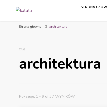
STRONA GŁÓ
katula
twórz wspomnienia, nie zdjęcia
Strona główna
architektura
TAG
architektura
Pokazuje: 1 - 9 of 37 WYNIKÓW