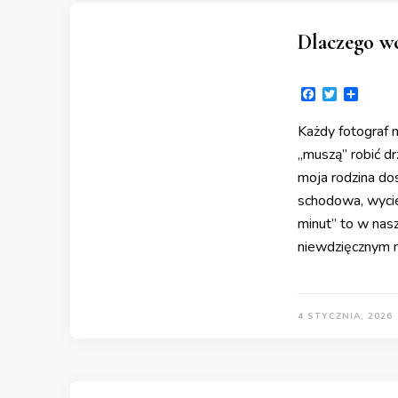
Dlaczego wc
Facebook
Twitter
Share
Każdy fotograf 
„muszą” robić dr
moja rodzina do
schodowa, wyciec
minut” to w na
niewdzięcznym
4 STYCZNIA, 2026