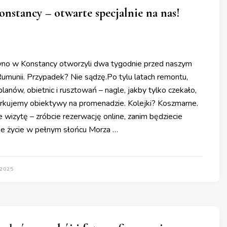
nstancy – otwarte specjalnie na nas!
syno w Konstancy otworzyli dwa tygodnie przed naszym
umunii. Przypadek? Nie sądzę.Po tylu latach remontu,
planów, obietnic i rusztowań – nagle, jakby tylko czekało,
rkujemy obiektywy na promenadzie. Kolejki? Koszmarne.
je wizytę – zróbcie rezerwację online, zanim będziecie
ne życie w pełnym słońcu Morza …
 2025