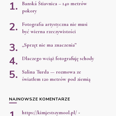
Banská Štiavnica – 140 metrów
pokory
Fotografia artystyczna nie musi
być wierna rzeczywistości
„Sprzęt nie ma znaczenia”
Dlaczego wciąż fotografuję schody
Salina Turda — rozmowa ze
światłem 120 metrów pod ziemią
NAJNOWSZE KOMENTARZE
https://kimjestszymool.pl/
-