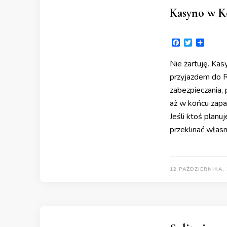
Kasyno w Ko
Facebook
Twitter
Share
Nie żartuję. Ka
przyjazdem do R
zabezpieczania, 
aż w końcu zapa
Jeśli ktoś planu
przeklinać włas
12 PAŹDZIERNIKA,