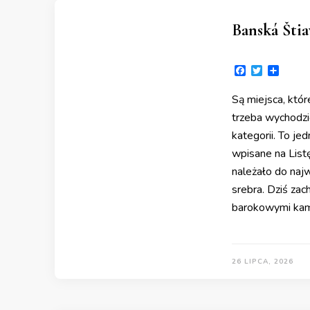
Banská Šti
Facebook
Twitter
Share
Są miejsca, któr
trzeba wychodzi
kategorii. To je
wpisane na Lis
należało do naj
srebra. Dziś za
barokowymi kami
26 LIPCA, 2026