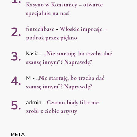
Kasyno w Konstancy – otwarte
specjalnie na nas!
fintechbase
-
Włoskie impresje –
podróż przez piękno
Kasia
-
„Nie startuję, bo trzeba dać
szansę innym”? Naprawdę?
M
-
„Nie startuję, bo trzeba dać
szansę innym”? Naprawdę?
admin
-
Czarno-biały filtr nie
zrobi z ciebie artysty
META