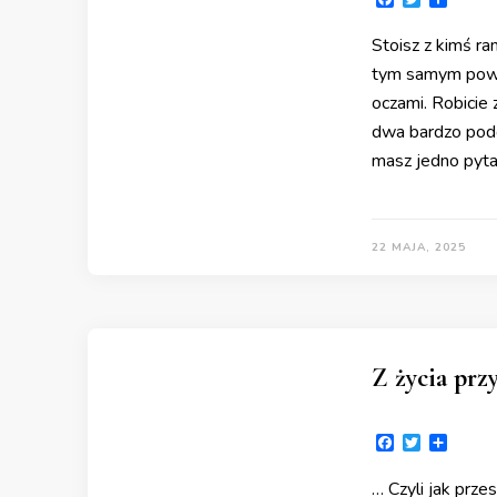
Stoisz z kimś r
tym samym powie
oczami. Robicie 
dwa bardzo podo
masz jedno pyta
22 MAJA, 2025
Z życia przy
Facebook
Twitter
Share
… Czyli jak prze