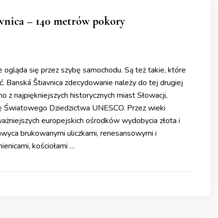
avnica – 140 metrów pokory
e ogląda się przez szybę samochodu. Są też takie, które
ć. Banská Štiavnica zdecydowanie należy do tej drugiej
dno z najpiękniejszych historycznych miast Słowacji,
tę Światowego Dziedzictwa UNESCO. Przez wieki
ważniejszych europejskich ośrodków wydobycia złota i
chwyca brukowanymi uliczkami, renesansowymi i
enicami, kościołami …