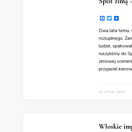
Split zimą –
Facebook
Twitter
Share
Dwa lata temu, 
rozsądnego. Zam
ludzie, spakowal
ruszyliśmy do Sp
zimowej scenerii
przyjaciel kierow
12 LIPCA, 2025
Włoskie imp