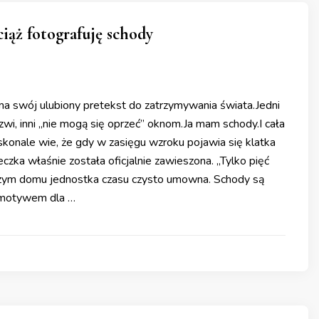
iąż fotografuję schody
ma swój ulubiony pretekst do zatrzymywania świata.Jedni
zwi, inni „nie mogą się oprzeć” oknom.Ja mam schody.I cała
skonale wie, że gdy w zasięgu wzroku pojawia się klatka
zka właśnie została oficjalnie zawieszona. „Tylko pięć
szym domu jednostka czasu czysto umowna. Schody są
 motywem dla …