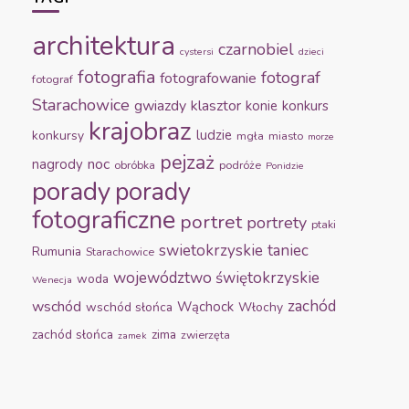
architektura
czarnobiel
cystersi
dzieci
fotografia
fotograf
fotografowanie
fotograf
Starachowice
gwiazdy
klasztor
konie
konkurs
krajobraz
ludzie
konkursy
mgła
miasto
morze
pejzaż
noc
nagrody
obróbka
podróże
Ponidzie
porady
porady
fotograficzne
portret
portrety
ptaki
swietokrzyskie
taniec
Rumunia
Starachowice
województwo świętokrzyskie
woda
Wenecja
zachód
wschód
Wąchock
wschód słońca
Włochy
zachód słońca
zima
zwierzęta
zamek