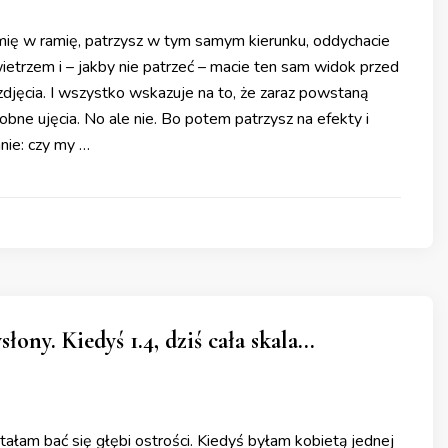
amię w ramię, patrzysz w tym samym kierunku, oddychacie
trzem i – jakby nie patrzeć – macie ten sam widok przed
zdjęcia. I wszystko wskazuje na to, że zaraz powstaną
bne ujęcia. No ale nie. Bo potem patrzysz na efekty i
nie: czy my …
słony. Kiedyś 1.4, dziś cała skala…
stałam bać się głębi ostrości. Kiedyś byłam kobietą jednej