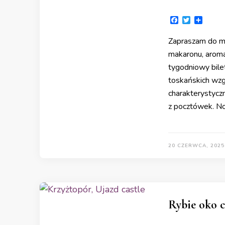
Facebook
Twitter
Share
Zapraszam do moj
makaronu, aroma
tygodniowy bilet
toskańskich wzg
charakterystycz
z pocztówek. No
20 CZERWCA, 2025
Rybie oko c