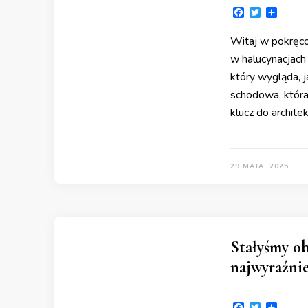
Facebook
Twitter
Share
Witaj w pokręco
w halucynacjach 
który wygląda, j
schodowa, która
klucz do architek
29 MAJA, 2025
Stałyśmy ob
najwyraźni
Facebook
Twitter
Share