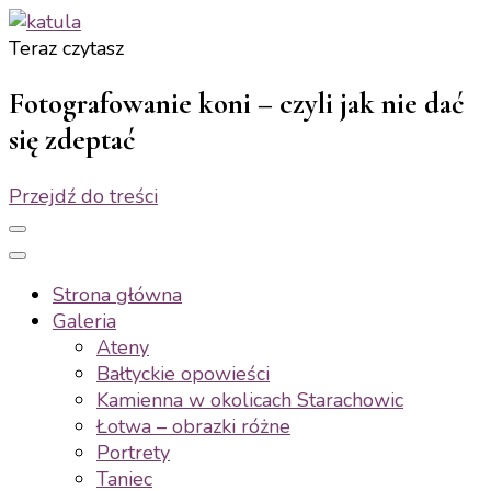
Teraz czytasz
katula
twórz wspomnienia, nie zdjęcia
Fotografowanie koni – czyli jak nie dać
się zdeptać
Przejdź do treści
Strona główna
Galeria
Ateny
Bałtyckie opowieści
Kamienna w okolicach Starachowic
Łotwa – obrazki różne
Portrety
Taniec