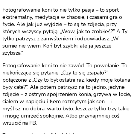
Fotografowanie koni to nie tylko pasja – to sport
ekstremalny, medytacja w chaosie, i czasami gra o
życie. Ale jak już wyjdzie – to są te zdjęcia, przy
których wszyscy pytają: „Wow, jak to zrobiłeś?” A Ty
tylko patrzysz z zamyśleniem i odpowiadasz: „W
sumie nie wiem. Koń był szybki, ale ja jeszcze
szybsza.”
Fotografowanie koni to nie zawód. To powołanie. To
niekończące się pytanie: „Czy to się złapało?”
połączone z „Czy to był ostatni raz, kiedy moje kolana
były całe?”. Ale potem patrzysz na to jedno, jedyne
zdjęcie – z ostrym spojrzeniem konia, grzywą w locie,
ciałem w napięciu i tłem rozmytym jak sen – i
myślisz: no dobra, warto było. Jeszcze tylko trzy takie
i mogę umrzeć spokojnie. Albo przynajmniej coś
wrzucić na FB.