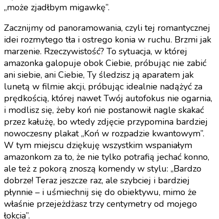
„może zjadłbym migawkę”.
Zacznijmy od panoramowania, czyli tej romantycznej
idei rozmytego tła i ostrego konia w ruchu. Brzmi jak
marzenie. Rzeczywistość? To sytuacja, w której
amazonka galopuje obok Ciebie, próbując nie zabić
ani siebie, ani Ciebie, Ty śledzisz ją aparatem jak
lunetą w filmie akcji, próbując idealnie nadążyć za
prędkością, której nawet Twój autofokus nie ogarnia,
i modlisz się, żeby koń nie postanowił nagle skakać
przez kałużę, bo wtedy zdjęcie przypomina bardziej
nowoczesny plakat „Koń w rozpadzie kwantowym”.
W tym miejscu dziękuję wszystkim wspaniałym
amazonkom za to, że nie tylko potrafią jechać konno,
ale też z pokorą znoszą komendy w stylu: „Bardzo
dobrze! Teraz jeszcze raz, ale szybciej i bardziej
płynnie – i uśmiechnij się do obiektywu, mimo że
właśnie przejeżdżasz trzy centymetry od mojego
łokcia”.