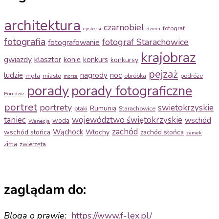
architektura
czarnobiel
fotograf
cystersi
dzieci
fotografia
fotograf Starachowice
fotografowanie
krajobraz
gwiazdy
klasztor
konie
konkurs
konkursy
pejzaż
noc
ludzie
nagrody
mgła
miasto
obróbka
podróże
morze
porady
porady fotograficzne
Ponidzie
portret
portrety
swietokrzyskie
Rumunia
ptaki
Starachowice
taniec
województwo świętokrzyskie
wschód
woda
Wenecja
zachód
Wąchock
wschód słońca
Włochy
zachód słońca
zamek
zima
zwierzęta
zaglądam do:
Bloga o prawie:
https://www.f-
lex.pl/