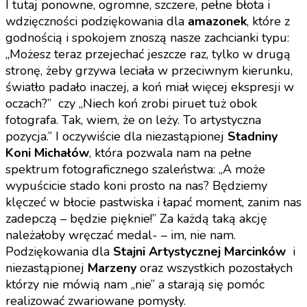
I tutaj ponowne, ogromne, szczere, pełne błota i
wdzięczności podziękowania dla
amazonek
, które z
godnością i spokojem znoszą nasze zachcianki typu:
„Możesz teraz przejechać jeszcze raz, tylko w drugą
stronę, żeby grzywa leciała w przeciwnym kierunku,
światło padało inaczej, a koń miał więcej ekspresji w
oczach?” czy „Niech koń zrobi piruet tuż obok
fotografa. Tak, wiem, że on leży. To artystyczna
pozycja.” I oczywiście dla niezastąpionej
Stadniny
Koni Michałów
, która pozwala nam na pełne
spektrum fotograficznego szaleństwa: „A może
wypuścicie stado koni prosto na nas? Będziemy
klęczeć w błocie pastwiska i łapać moment, zanim nas
zadepczą – będzie pięknie!” Za każdą taką akcję
należałoby wręczać medal- – im, nie nam.
Podziękowania dla
Stajni Artystycznej Marcinków
i
niezastąpionej
Marzeny
oraz wszystkich pozostałych
którzy nie mówią nam „nie” a starają się pomóc
realizować zwariowane pomysły.