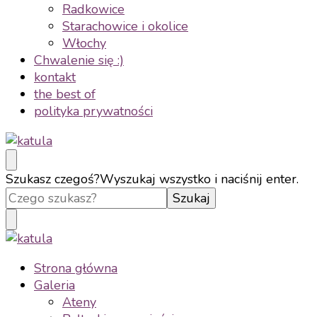
Radkowice
Starachowice i okolice
Włochy
Chwalenie się :)
kontakt
the best of
polityka prywatności
katula
twórz wspomnienia, nie zdjęcia
Szukasz czegoś?
Wyszukaj wszystko i naciśnij enter.
katula
twórz wspomnienia, nie zdjęcia
Strona główna
Galeria
Ateny