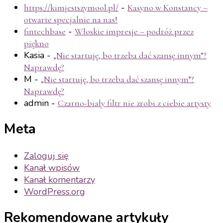
-
https://kimjestszymool.pl/
Kasyno w Konstancy –
otwarte specjalnie na nas!
-
fintechbase
Włoskie impresje – podróż przez
piękno
Kasia
-
„Nie startuję, bo trzeba dać szansę innym”?
Naprawdę?
M
-
„Nie startuję, bo trzeba dać szansę innym”?
Naprawdę?
admin
-
Czarno-biały filtr nie zrobi z ciebie artysty
Meta
Zaloguj się
Kanał wpisów
Kanał komentarzy
WordPress.org
Rekomendowane artykuły