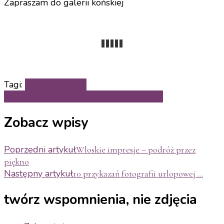
Zapraszam do galerii końskiej
Tagi:
fotografowanie
koni
konie
Marcinków
Michałów
zwierzęta
Zobacz wpisy
Poprzedni artykuł
Włoskie impresje – podróż przez
piękno
Następny artykuł
10 przykazań fotografii urlopowej …
twórz wspomnienia, nie zdjęcia