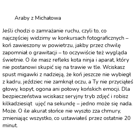
Araby z Michałowa
Jeśli chodzi o zamrażanie ruchu, czyli to, co
najczęściej widzimy w konkursach fotograficznych –
koń zawieszony w powietrzu, jakby przez chwilę
zapomniał o grawitacji – to oczywiście też wygląda
świetnie. O ile masz refleks kota ninja i aparat, który
nie postanowi skupić się na trawie w tle. Wciskasz
spust migawki z nadzieją, że koń jeszcze nie wybiegł
z kadru, jeździec nie zamknął oczu, a Ty nie przyciąłeś
głowy, kopyt, ogona ani połowy końskich emocji. Dla
bezpieczeństwa wciskasz seryjny tryb zdjęć i robisz
kilkadziesiąt ujęć na sekundę – jedno może się nada.
Może. O ile akurat słońce nie wyszło zza chmury,
zmieniając wszystko, co ustawiałeś przez ostatnie 20
minut.