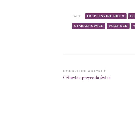
TAGI:
EKSPRESYJNE NIEBO
F
STARACHOWICE
WĄCHOCK
POPRZEDNI ARTYKUŁ
Człowiek przyroda świat