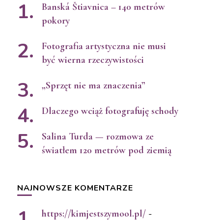
Banská Štiavnica – 140 metrów
pokory
Fotografia artystyczna nie musi
być wierna rzeczywistości
„Sprzęt nie ma znaczenia”
Dlaczego wciąż fotografuję schody
Salina Turda — rozmowa ze
światłem 120 metrów pod ziemią
NAJNOWSZE KOMENTARZE
https://kimjestszymool.pl/
-