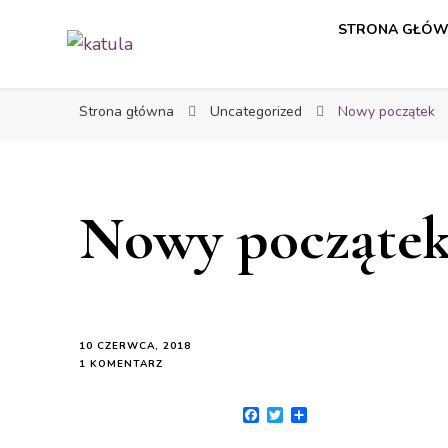
STRONA GŁÓ
katula
twórz wspomnienia, nie zdjęcia
Strona główna
Uncategorized
Nowy początek
Nowy począte
10 CZERWCA, 2018
1 KOMENTARZ
Facebook
Twitter
Share