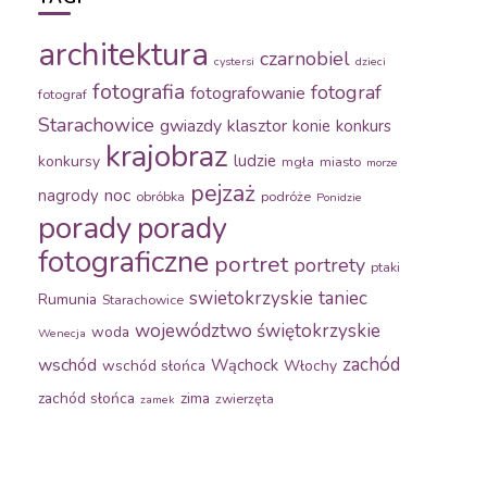
architektura
czarnobiel
cystersi
dzieci
fotografia
fotograf
fotografowanie
fotograf
Starachowice
gwiazdy
klasztor
konie
konkurs
krajobraz
ludzie
konkursy
mgła
miasto
morze
pejzaż
noc
nagrody
obróbka
podróże
Ponidzie
porady
porady
fotograficzne
portret
portrety
ptaki
swietokrzyskie
taniec
Rumunia
Starachowice
województwo świętokrzyskie
woda
Wenecja
zachód
wschód
Wąchock
wschód słońca
Włochy
zachód słońca
zima
zwierzęta
zamek