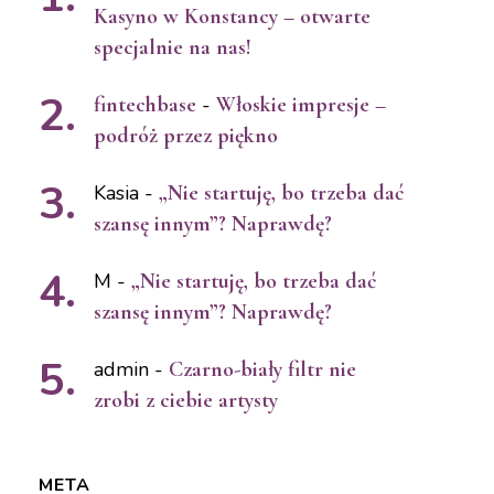
Kasyno w Konstancy – otwarte
specjalnie na nas!
fintechbase
-
Włoskie impresje –
podróż przez piękno
Kasia
-
„Nie startuję, bo trzeba dać
szansę innym”? Naprawdę?
M
-
„Nie startuję, bo trzeba dać
szansę innym”? Naprawdę?
admin
-
Czarno-biały filtr nie
zrobi z ciebie artysty
META