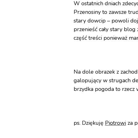
W ostatnich dniach zdecy
Przenosiny to zawsze trud
stary dowcip – powoli do
przenieść cały stary blog
część treści ponieważ ma
Na dole obrazek z zachod
galopujący w strugach de
brzydka pogoda to rzecz 
ps. Dziękuję
Piotrowi
za p