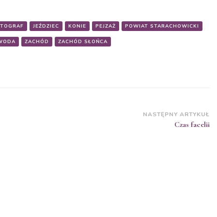
OTOGRAF
JEŹDZIEC
KONIE
PEJZAŻ
POWIAT STARACHOWICKI
WODA
ZACHÓD
ZACHÓD SŁOŃCA
NASTĘPNY ARTYKUŁ
Czas facelii