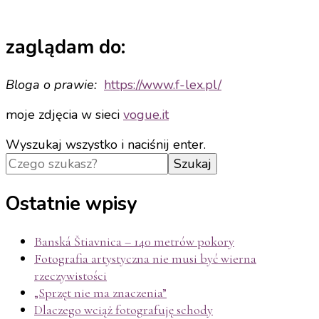
zaglądam do:
Bloga o prawie:
https://www.f-
lex.pl/
moje zdjęcia w sieci
vogue.it
Szukasz
Wyszukaj wszystko i naciśnij enter.
czegoś?
Ostatnie wpisy
Banská Štiavnica – 140 metrów pokory
Fotografia artystyczna nie musi być wierna
rzeczywistości
„Sprzęt nie ma znaczenia”
Dlaczego wciąż fotografuję schody