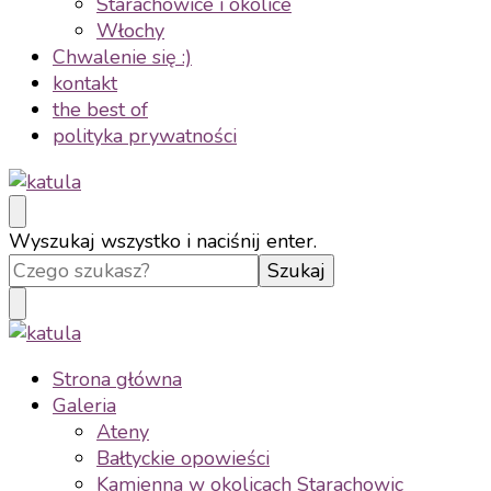
Starachowice i okolice
Włochy
Chwalenie się :)
kontakt
the best of
polityka prywatności
katula
twórz wspomnienia, nie zdjęcia
Szukasz
Wyszukaj wszystko i naciśnij enter.
czegoś?
katula
twórz wspomnienia, nie zdjęcia
Strona główna
Galeria
Ateny
Bałtyckie opowieści
Kamienna w okolicach Starachowic