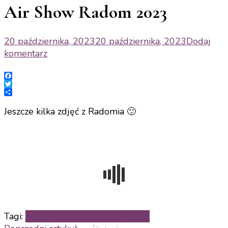
Air Show Radom 2023
20 października, 2023
20 października, 2023
Dodaj
do
komentarz
Air
Show
Facebook
Radom
Twitter
Share
2023
Jeszcze kilka zdjęć z Radomia 🙂
Tagi:
airshow
pokazy lotnicze
Radom