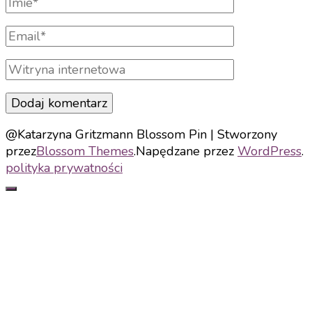
nazwa
Adres
e-
mail
Witryna
internetowa
@Katarzyna Gritzmann
Blossom Pin | Stworzony
przez
Blossom Themes
.Napędzane przez
WordPress
.
polityka prywatności