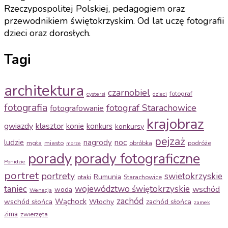
Rzeczypospolitej Polskiej, pedagogiem oraz
przewodnikiem świętokrzyskim. Od lat uczę fotografii
dzieci oraz dorosłych.
Tagi
architektura
czarnobiel
fotograf
cystersi
dzieci
fotografia
fotograf Starachowice
fotografowanie
krajobraz
gwiazdy
klasztor
konie
konkurs
konkursy
pejzaż
noc
ludzie
nagrody
mgła
miasto
obróbka
podróże
morze
porady
porady fotograficzne
Ponidzie
portret
portrety
swietokrzyskie
Rumunia
ptaki
Starachowice
taniec
województwo świętokrzyskie
wschód
woda
Wenecja
zachód
Wąchock
wschód słońca
Włochy
zachód słońca
zamek
zima
zwierzęta