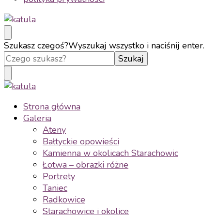
katula
twórz wspomnienia, nie zdjęcia
Szukasz czegoś?
Wyszukaj wszystko i naciśnij enter.
katula
twórz wspomnienia, nie zdjęcia
Strona główna
Galeria
Ateny
Bałtyckie opowieści
Kamienna w okolicach Starachowic
Łotwa – obrazki różne
Portrety
Taniec
Radkowice
Starachowice i okolice