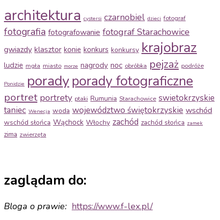
architektura
czarnobiel
fotograf
cystersi
dzieci
fotografia
fotograf Starachowice
fotografowanie
krajobraz
gwiazdy
klasztor
konie
konkurs
konkursy
pejzaż
noc
ludzie
nagrody
mgła
miasto
obróbka
podróże
morze
porady
porady fotograficzne
Ponidzie
portret
portrety
swietokrzyskie
Rumunia
ptaki
Starachowice
taniec
województwo świętokrzyskie
wschód
woda
Wenecja
zachód
Wąchock
wschód słońca
Włochy
zachód słońca
zamek
zima
zwierzęta
zaglądam do:
Bloga o prawie:
https://www.f-
lex.pl/