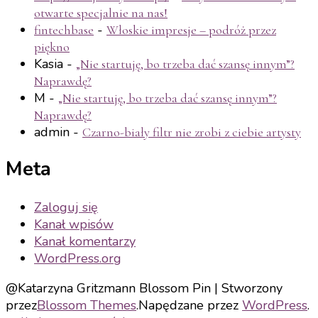
otwarte specjalnie na nas!
-
fintechbase
Włoskie impresje – podróż przez
piękno
Kasia
-
„Nie startuję, bo trzeba dać szansę innym”?
Naprawdę?
M
-
„Nie startuję, bo trzeba dać szansę innym”?
Naprawdę?
admin
-
Czarno-biały filtr nie zrobi z ciebie artysty
Meta
Zaloguj się
Kanał wpisów
Kanał komentarzy
WordPress.org
@Katarzyna Gritzmann
Blossom Pin | Stworzony
przez
Blossom Themes
.Napędzane przez
WordPress
.