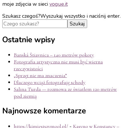
moje zdjęcia w sieci
vogue.it
Szukasz czegoś?
Wyszukaj wszystko i naciśnij enter.
Ostatnie wpisy
Banská Štiavnica – 140 metrów pokory
Fotografia artystyczna nie musi być wierna
rzeczywistości
„Sprzęt nie ma znaczenia”
Dlaczego wciąż fotografuję schody
Salina Turda — rozmowa ze światłem 120 metrów
pod ziemią
Najnowsze komentarze
-
https://kimjestszymool.pl/
Kasyno w Konstancy –