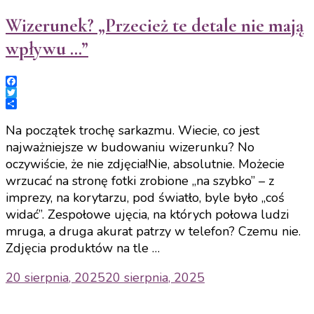
Wizerunek? „Przecież te detale nie mają
wpływu …”
Facebook
Twitter
Share
Na początek trochę sarkazmu. Wiecie, co jest
najważniejsze w budowaniu wizerunku? No
oczywiście, że nie zdjęcia!Nie, absolutnie. Możecie
wrzucać na stronę fotki zrobione „na szybko” – z
imprezy, na korytarzu, pod światło, byle było „coś
widać”. Zespołowe ujęcia, na których połowa ludzi
mruga, a druga akurat patrzy w telefon? Czemu nie.
Zdjęcia produktów na tle …
20 sierpnia, 2025
20 sierpnia, 2025