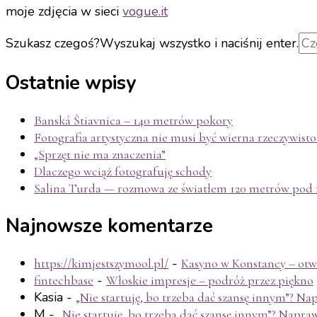
moje zdjęcia w sieci
vogue.it
Szukasz czegoś?
Wyszukaj wszystko i naciśnij enter.
Ostatnie wpisy
Banská Štiavnica – 140 metrów pokory
Fotografia artystyczna nie musi być wierna rzeczywisto
„Sprzęt nie ma znaczenia”
Dlaczego wciąż fotografuję schody
Salina Turda — rozmowa ze światłem 120 metrów pod 
Najnowsze komentarze
-
https://kimjestszymool.pl/
Kasyno w Konstancy – otwa
-
fintechbase
Włoskie impresje – podróż przez piękno
Kasia
-
„Nie startuję, bo trzeba dać szansę innym”? N
M
-
„Nie startuję, bo trzeba dać szansę innym”? Napra