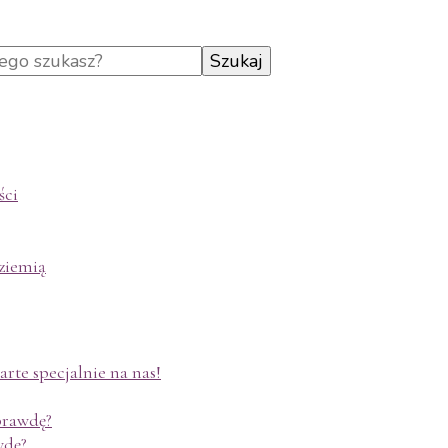
ści
ziemią
rte specjalnie na nas!
aprawdę?
wdę?