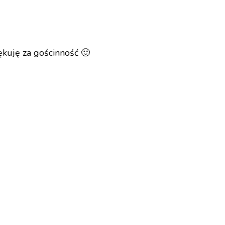
ękuję za gościnność 🙂