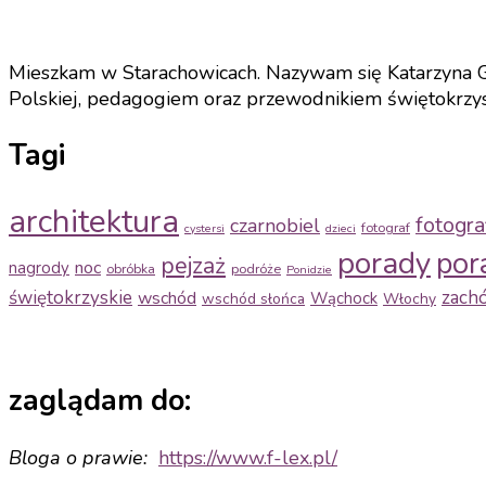
Mieszkam w Starachowicach. Nazywam się Katarzyna Gri
Polskiej, pedagogiem oraz przewodnikiem świętokrzyski
Tagi
architektura
fotogra
czarnobiel
fotograf
cystersi
dzieci
porady
por
pejzaż
noc
nagrody
obróbka
podróże
Ponidzie
świętokrzyskie
zach
wschód
Wąchock
wschód słońca
Włochy
zaglądam do:
Bloga o prawie:
https://www.f-
lex.pl/