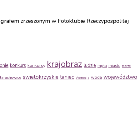
tografem zrzeszonym w Fotoklubie Rzeczypospolitej
krajobraz
onie
konkurs
ludzie
konkursy
mgła
miasto
morze
swietokrzyskie
taniec
województwo
woda
tarachowice
Wenecja