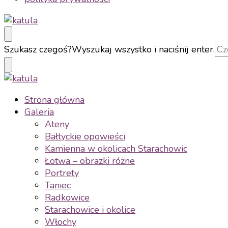
katula
twórz wspomnienia, nie zdjęcia
Szukasz czegoś?
Wyszukaj wszystko i naciśnij enter.
katula
twórz wspomnienia, nie zdjęcia
Strona główna
Galeria
Ateny
Bałtyckie opowieści
Kamienna w okolicach Starachowic
Łotwa – obrazki różne
Portrety
Taniec
Radkowice
Starachowice i okolice
Włochy