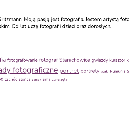
tzmann. Moją pasją jest fotografia. Jestem artystą fo
m. Od lat uczę fotografii dzieci oraz dorosłych.
fia
fotograf Starachowice
fotografowanie
gwiazdy
klasztor
k
ady fotograficzne
portret
portrety
Rumunia
ptaki
S
ód
zachód słońca
zima
zwierzęta
zamek