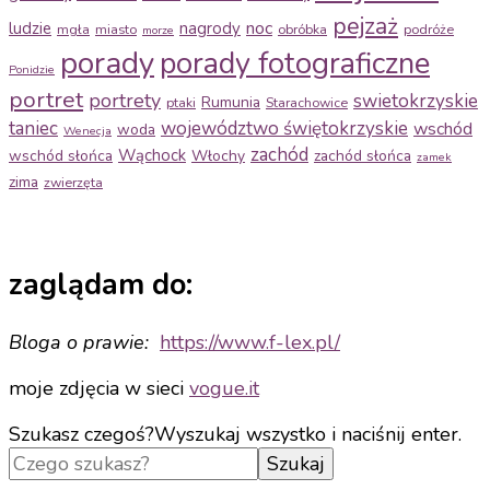
pejzaż
noc
ludzie
nagrody
mgła
miasto
obróbka
podróże
morze
porady
porady fotograficzne
Ponidzie
portret
portrety
swietokrzyskie
Rumunia
ptaki
Starachowice
taniec
województwo świętokrzyskie
wschód
woda
Wenecja
zachód
Wąchock
wschód słońca
Włochy
zachód słońca
zamek
zima
zwierzęta
zaglądam do:
Bloga o prawie:
https://www.f-
lex.pl/
moje zdjęcia w sieci
vogue.it
Szukasz czegoś?
Wyszukaj wszystko i naciśnij enter.