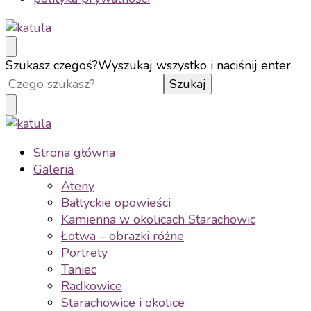
katula
twórz wspomnienia, nie zdjęcia
Szukasz czegoś?
Wyszukaj wszystko i naciśnij enter.
katula
twórz wspomnienia, nie zdjęcia
Strona główna
Galeria
Ateny
Bałtyckie opowieści
Kamienna w okolicach Starachowic
Łotwa – obrazki różne
Portrety
Taniec
Radkowice
Starachowice i okolice