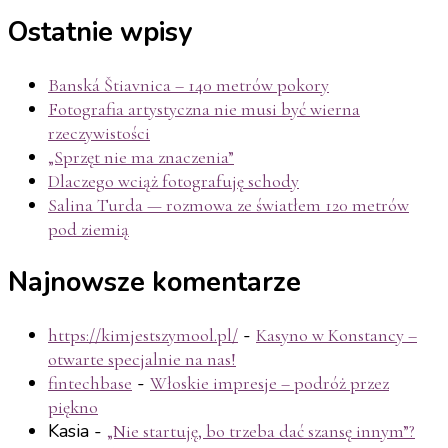
Ostatnie wpisy
Banská Štiavnica – 140 metrów pokory
Fotografia artystyczna nie musi być wierna
rzeczywistości
„Sprzęt nie ma znaczenia”
Dlaczego wciąż fotografuję schody
Salina Turda — rozmowa ze światłem 120 metrów
pod ziemią
Najnowsze komentarze
-
https://kimjestszymool.pl/
Kasyno w Konstancy –
otwarte specjalnie na nas!
-
fintechbase
Włoskie impresje – podróż przez
piękno
Kasia
-
„Nie startuję, bo trzeba dać szansę innym”?