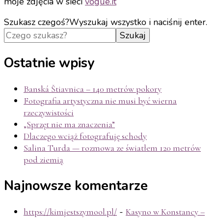
moje zdjęcia w sieci
vogue.it
Szukasz czegoś?
Wyszukaj wszystko i naciśnij enter.
Ostatnie wpisy
Banská Štiavnica – 140 metrów pokory
Fotografia artystyczna nie musi być wierna
rzeczywistości
„Sprzęt nie ma znaczenia”
Dlaczego wciąż fotografuję schody
Salina Turda — rozmowa ze światłem 120 metrów
pod ziemią
Najnowsze komentarze
-
https://kimjestszymool.pl/
Kasyno w Konstancy –