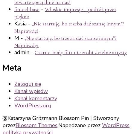
otwarte specjalnie na nas!
-
fintechbase
Włoskie impresje – podróż przez
piękno
Kasia
-
„Nie startuję, bo trzeba dać szansę innym”?
Naprawdę?
M
-
„Nie startuję, bo trzeba dać szansę innym”?
Naprawdę?
admin
-
Czarno-biały filtr nie zrobi z ciebie artysty
Meta
Zaloguj się
Kanał wpisów
Kanał komentarzy
WordPress.org
@Katarzyna Gritzmann
Blossom Pin | Stworzony
przez
Blossom Themes
.Napędzane przez
WordPress
.
polityka prywatności