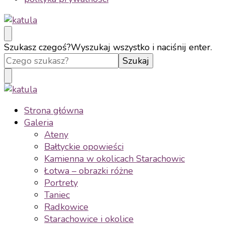
katula
twórz wspomnienia, nie zdjęcia
Szukasz czegoś?
Wyszukaj wszystko i naciśnij enter.
katula
twórz wspomnienia, nie zdjęcia
Strona główna
Galeria
Ateny
Bałtyckie opowieści
Kamienna w okolicach Starachowic
Łotwa – obrazki różne
Portrety
Taniec
Radkowice
Starachowice i okolice