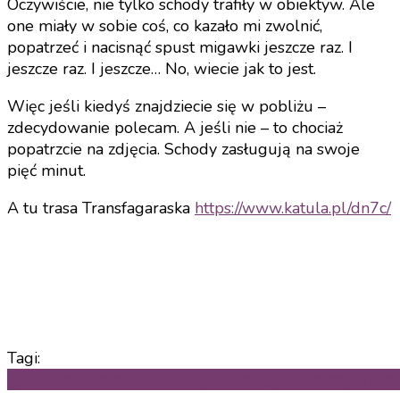
Oczywiście, nie tylko schody trafiły w obiektyw. Ale
one miały w sobie coś, co kazało mi zwolnić,
popatrzeć i nacisnąć spust migawki jeszcze raz. I
jeszcze raz. I jeszcze… No, wiecie jak to jest.
Więc jeśli kiedyś znajdziecie się w pobliżu –
zdecydowanie polecam. A jeśli nie – to chociaż
popatrzcie na zdjęcia. Schody zasługują na swoje
pięć minut.
A tu trasa Transfagaraska
https://www.katula.pl/dn7c/
Tagi:
architektura
Rumunia
schody
Siedmiogród
Transylwania