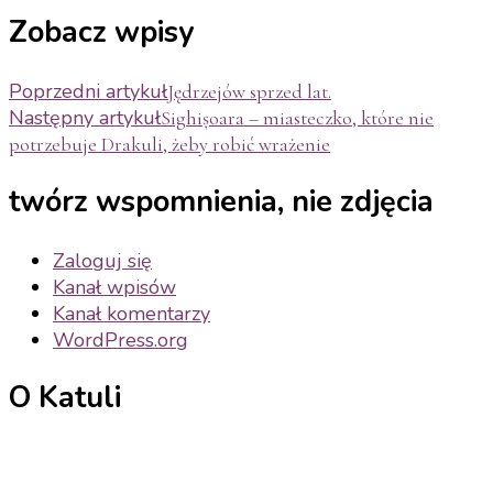
Zobacz wpisy
Poprzedni artykuł
Jędrzejów sprzed lat.
Następny artykuł
Sighișoara – miasteczko, które nie
potrzebuje Drakuli, żeby robić wrażenie
twórz wspomnienia, nie zdjęcia
Zaloguj się
Kanał wpisów
Kanał komentarzy
WordPress.org
O Katuli