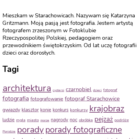
Mieszkam w Starachowicach. Nazywam się Katarzyna
Gritzmann. Moją pasją jest fotografia. Jestem artystą
fotografem zrzeszonym w Fotoklubie
Rzeczypospolitej Polskiej, pedagogiem oraz
przewodnikiem świętokrzyskim. Od lat uczę fotografii
dzieci oraz dorosłych.
Tagi
architektura
czarnobiel
fotograf
cystersi
dzieci
fotografia
fotograf Starachowice
fotografowanie
krajobraz
gwiazdy
klasztor
konie
konkurs
konkursy
pejzaż
noc
ludzie
nagrody
mgła
miasto
obróbka
podróże
morze
porady
porady fotograficzne
Ponidzie