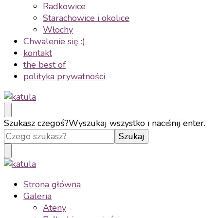
Radkowice
Starachowice i okolice
Włochy
Chwalenie się :)
kontakt
the best of
polityka prywatności
katula
twórz wspomnienia, nie zdjęcia
Szukasz czegoś?
Wyszukaj wszystko i naciśnij enter.
katula
twórz wspomnienia, nie zdjęcia
Strona główna
Galeria
Ateny