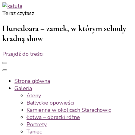
Teraz czytasz
katula
twórz wspomnienia, nie zdjęcia
Hunedoara – zamek, w którym schody
kradną show
Przejdź do treści
Strona główna
Galeria
Ateny
Bałtyckie opowieści
Kamienna w okolicach Starachowic
Łotwa – obrazki różne
Portrety
Taniec