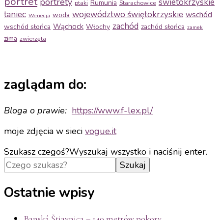
portret
portrety
swietokrzyskie
Rumunia
ptaki
Starachowice
taniec
województwo świętokrzyskie
wschód
woda
Wenecja
zachód
Wąchock
wschód słońca
Włochy
zachód słońca
zamek
zima
zwierzęta
zaglądam do:
Bloga o prawie:
https://www.f-
lex.pl/
moje zdjęcia w sieci
vogue.it
Szukasz czegoś?
Wyszukaj wszystko i naciśnij enter.
Ostatnie wpisy
Banská Štiavnica – 140 metrów pokory