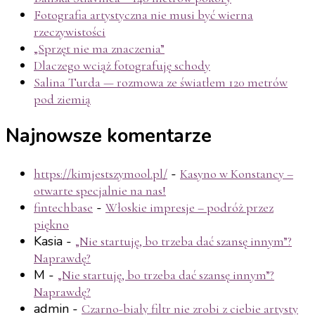
Fotografia artystyczna nie musi być wierna
rzeczywistości
„Sprzęt nie ma znaczenia”
Dlaczego wciąż fotografuję schody
Salina Turda — rozmowa ze światłem 120 metrów
pod ziemią
Najnowsze komentarze
-
https://kimjestszymool.pl/
Kasyno w Konstancy –
otwarte specjalnie na nas!
-
fintechbase
Włoskie impresje – podróż przez
piękno
Kasia
-
„Nie startuję, bo trzeba dać szansę innym”?
Naprawdę?
M
-
„Nie startuję, bo trzeba dać szansę innym”?
Naprawdę?
admin
-
Czarno-biały filtr nie zrobi z ciebie artysty