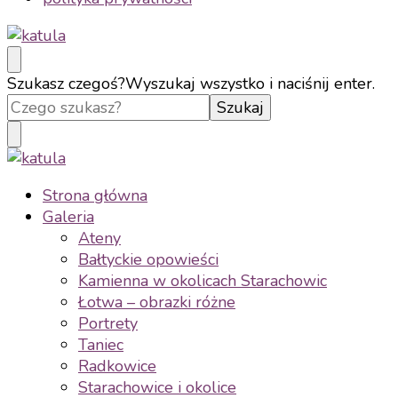
katula
twórz wspomnienia, nie zdjęcia
Szukasz czegoś?
Wyszukaj wszystko i naciśnij enter.
katula
twórz wspomnienia, nie zdjęcia
Strona główna
Galeria
Ateny
Bałtyckie opowieści
Kamienna w okolicach Starachowic
Łotwa – obrazki różne
Portrety
Taniec
Radkowice
Starachowice i okolice