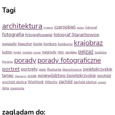
Tagi
architektura
czarnobiel
fotograf
cystersi
dzieci
fotografia
fotograf Starachowice
fotografowanie
krajobraz
gwiazdy
klasztor
konie
konkurs
konkursy
pejzaż
noc
ludzie
nagrody
mgła
miasto
obróbka
podróże
morze
porady
porady fotograficzne
Ponidzie
portret
portrety
swietokrzyskie
Rumunia
ptaki
Starachowice
taniec
województwo świętokrzyskie
wschód
woda
Wenecja
zachód
Wąchock
wschód słońca
Włochy
zachód słońca
zamek
zima
zwierzęta
zaglądam do: