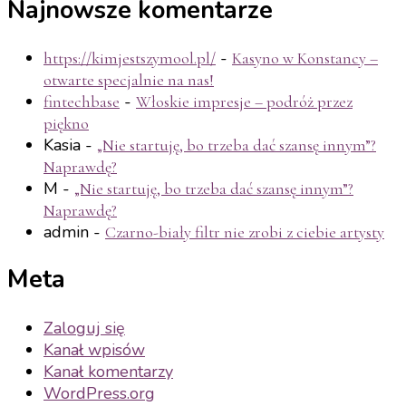
Najnowsze komentarze
-
https://kimjestszymool.pl/
Kasyno w Konstancy –
otwarte specjalnie na nas!
-
fintechbase
Włoskie impresje – podróż przez
piękno
Kasia
-
„Nie startuję, bo trzeba dać szansę innym”?
Naprawdę?
M
-
„Nie startuję, bo trzeba dać szansę innym”?
Naprawdę?
admin
-
Czarno-biały filtr nie zrobi z ciebie artysty
Meta
Zaloguj się
Kanał wpisów
Kanał komentarzy
WordPress.org