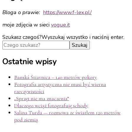
Bloga o prawie:
https://www.f-
lex.pl/
moje zdjęcia w sieci
vogue.it
Szukasz czegoś?
Wyszukaj wszystko i naciśnij enter.
Ostatnie wpisy
Banská Štiavnica – 140 metrów pokory
Fotografia artystyczna nie musi być wierna
rzeczywistości
„Sprzęt nie ma znaczenia”
Dlaczego wciąż fotografuję schody
Salina Turda — rozmowa ze światłem 120 metrów
pod ziemią