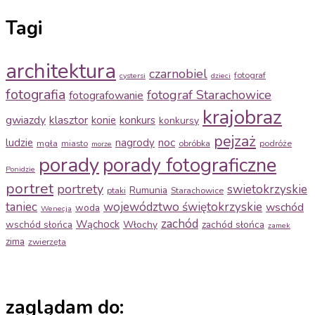
Tagi
architektura
czarnobiel
fotograf
cystersi
dzieci
fotografia
fotograf Starachowice
fotografowanie
krajobraz
gwiazdy
klasztor
konie
konkurs
konkursy
pejzaż
noc
ludzie
nagrody
mgła
miasto
obróbka
podróże
morze
porady
porady fotograficzne
Ponidzie
portret
portrety
swietokrzyskie
Rumunia
ptaki
Starachowice
taniec
województwo świętokrzyskie
wschód
woda
Wenecja
zachód
Wąchock
wschód słońca
Włochy
zachód słońca
zamek
zima
zwierzęta
zaglądam do: