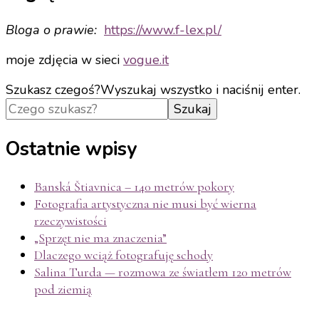
Bloga o prawie:
https://www.f-
lex.pl/
moje zdjęcia w sieci
vogue.it
Szukasz czegoś?
Wyszukaj wszystko i naciśnij enter.
Ostatnie wpisy
Banská Štiavnica – 140 metrów pokory
Fotografia artystyczna nie musi być wierna
rzeczywistości
„Sprzęt nie ma znaczenia”
Dlaczego wciąż fotografuję schody
Salina Turda — rozmowa ze światłem 120 metrów
pod ziemią