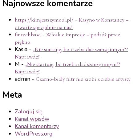
Najnowsze komentarze
-
https://kimjestszymool.pl/
Kasyno w Konstancy –
otwarte specjalnie na nas!
-
fintechbase
Włoskie impresje – podróż przez
piękno
Kasia
-
„Nie startuję, bo trzeba dać szansę innym”?
Naprawdę?
M
-
„Nie startuję, bo trzeba dać szansę innym”?
Naprawdę?
admin
-
Czarno-biały filtr nie zrobi z ciebie artysty
Meta
Zaloguj się
Kanał wpisów
Kanał komentarzy
WordPress.org