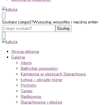
katula
twórz wspomnienia, nie zdjęcia
Szukasz czegoś?
Wyszukaj wszystko i naciśnij enter.
katula
twórz wspomnienia, nie zdjęcia
Strona główna
Galeria
Ateny
Bałtyckie opowieści
Kamienna w okolicach Starachowic
Łotwa – obrazki różne
Portrety
Taniec
Radkowice
Starachowice i okolice