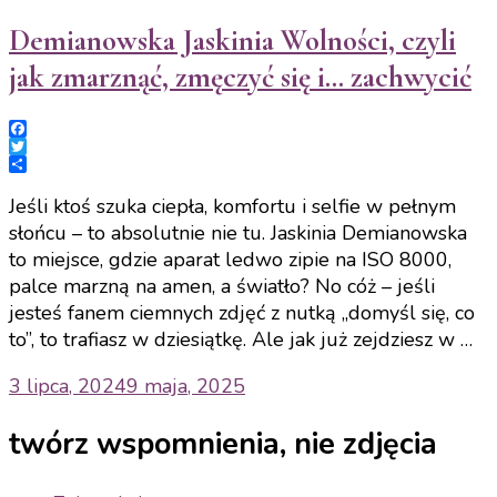
Demianowska Jaskinia Wolności, czyli
jak zmarznąć, zmęczyć się i… zachwycić
Facebook
Twitter
Share
Jeśli ktoś szuka ciepła, komfortu i selfie w pełnym
słońcu – to absolutnie nie tu. Jaskinia Demianowska
to miejsce, gdzie aparat ledwo zipie na ISO 8000,
palce marzną na amen, a światło? No cóż – jeśli
jesteś fanem ciemnych zdjęć z nutką „domyśl się, co
to”, to trafiasz w dziesiątkę. Ale jak już zejdziesz w …
3 lipca, 2024
9 maja, 2025
twórz wspomnienia, nie zdjęcia