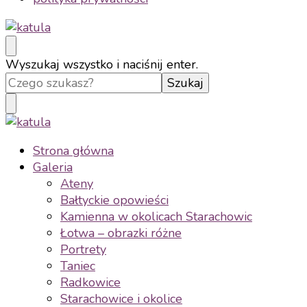
katula
twórz wspomnienia, nie zdjęcia
Szukasz
Wyszukaj wszystko i naciśnij enter.
czegoś?
katula
twórz wspomnienia, nie zdjęcia
Strona główna
Galeria
Ateny
Bałtyckie opowieści
Kamienna w okolicach Starachowic
Łotwa – obrazki różne
Portrety
Taniec
Radkowice
Starachowice i okolice