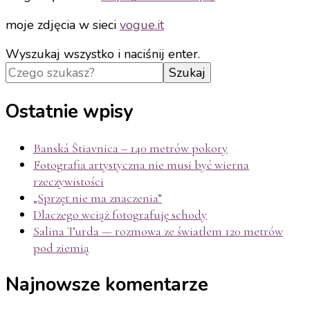
moje zdjęcia w sieci
vogue.it
Szukasz
Wyszukaj wszystko i naciśnij enter.
czegoś?
Ostatnie wpisy
Banská Štiavnica – 140 metrów pokory
Fotografia artystyczna nie musi być wierna
rzeczywistości
„Sprzęt nie ma znaczenia”
Dlaczego wciąż fotografuję schody
Salina Turda — rozmowa ze światłem 120 metrów
pod ziemią
Najnowsze komentarze