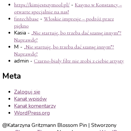
-
https://kimjestszymool.pl/
Kasyno w Konstancy –
otwarte specjalnie na nas!
-
fintechbase
Włoskie impresje – podróż przez
piękno
Kasia
-
„Nie startuję, bo trzeba dać szansę innym”?
Naprawdę?
M
-
„Nie startuję, bo trzeba dać szansę innym”?
Naprawdę?
admin
-
Czarno-biały filtr nie zrobi z ciebie artysty
Meta
Zaloguj się
Kanał wpisów
Kanał komentarzy
WordPress.org
@Katarzyna Gritzmann
Blossom Pin | Stworzony