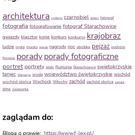
architektura
czarnobiel
fotograf
cystersi
dzieci
fotografia
fotograf Starachowice
fotografowanie
krajobraz
gwiazdy
klasztor
konie
konkurs
konkursy
pejzaż
noc
ludzie
nagrody
mgła
miasto
obróbka
podróże
morze
porady
porady fotograficzne
Ponidzie
portret
portrety
swietokrzyskie
Rumunia
ptaki
Starachowice
taniec
województwo świętokrzyskie
wschód
woda
Wenecja
zachód
Wąchock
wschód słońca
Włochy
zachód słońca
zamek
zima
zwierzęta
zaglądam do:
Bloga o prawie:
https://www.f-
lex.pl/