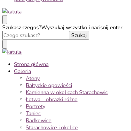
katula
twórz wspomnienia, nie zdjęcia
Szukasz czegoś?
Wyszukaj wszystko i naciśnij enter.
katula
twórz wspomnienia, nie zdjęcia
Strona główna
Galeria
Ateny
Bałtyckie opowieści
Kamienna w okolicach Starachowic
Łotwa – obrazki różne
Portrety
Taniec
Radkowice
Starachowice i okolice