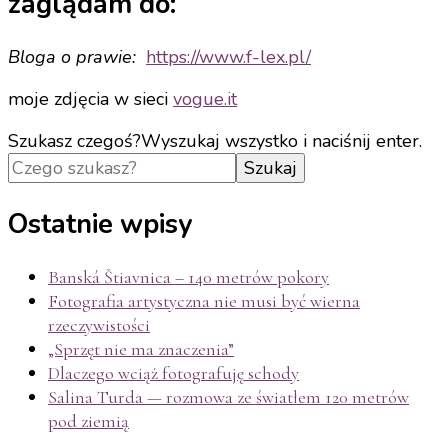
zaglądam do:
Bloga o prawie:
https://www.f-
lex.pl/
moje zdjęcia w sieci
vogue.it
Szukasz czegoś?
Wyszukaj wszystko i naciśnij enter.
Ostatnie wpisy
Banská Štiavnica – 140 metrów pokory
Fotografia artystyczna nie musi być wierna
rzeczywistości
„Sprzęt nie ma znaczenia”
Dlaczego wciąż fotografuję schody
Salina Turda — rozmowa ze światłem 120 metrów
pod ziemią