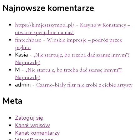
Najnowsze komentarze
-
https://kimjestszymool.pl/
Kasyno w Konstancy –
otwarte specjalnie na nas!
-
fintechbase
Włoskie impresje – podróż przez
piękno
Kasia
-
„Nie startuję, bo trzeba dać szansę innym”?
Naprawdę?
M
-
„Nie startuję, bo trzeba dać szansę innym”?
Naprawdę?
admin
-
Czarno-biały filtr nie zrobi z ciebie artysty
Meta
Zaloguj się
Kanał wpisów
Kanał komentarzy