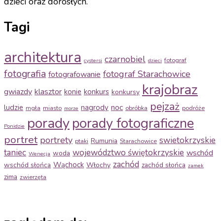
dzieci oraz dorosłych.
Tagi
architektura
czarnobiel
fotograf
cystersi
dzieci
fotografia
fotograf Starachowice
fotografowanie
krajobraz
gwiazdy
klasztor
konie
konkurs
konkursy
pejzaż
noc
ludzie
nagrody
mgła
miasto
obróbka
podróże
morze
porady
porady fotograficzne
Ponidzie
portret
portrety
swietokrzyskie
Rumunia
ptaki
Starachowice
taniec
województwo świętokrzyskie
wschód
woda
Wenecja
zachód
Wąchock
wschód słońca
Włochy
zachód słońca
zamek
zima
zwierzęta