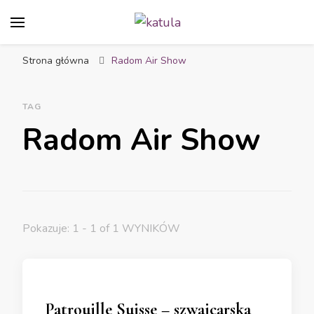
katula
twórz wspomnienia, nie zdjęcia
Strona główna
Radom Air Show
TAG
Radom Air Show
Pokazuje: 1 - 1 of 1 WYNIKÓW
Patrouille Suisse – szwajcarska