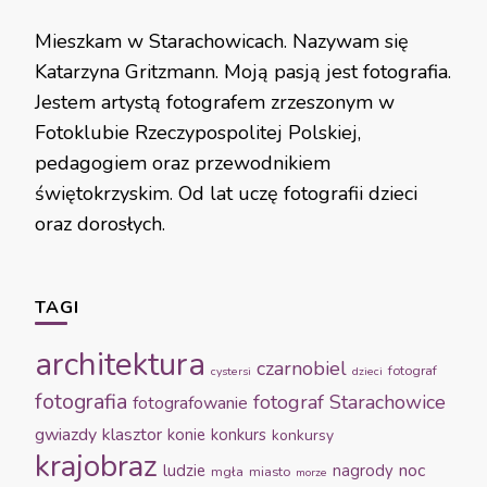
Mieszkam w Starachowicach. Nazywam się
Katarzyna Gritzmann. Moją pasją jest fotografia.
Jestem artystą fotografem zrzeszonym w
Fotoklubie Rzeczypospolitej Polskiej,
pedagogiem oraz przewodnikiem
świętokrzyskim. Od lat uczę fotografii dzieci
oraz dorosłych.
TAGI
architektura
czarnobiel
fotograf
cystersi
dzieci
fotografia
fotograf Starachowice
fotografowanie
gwiazdy
klasztor
konie
konkurs
konkursy
krajobraz
noc
ludzie
nagrody
mgła
miasto
morze