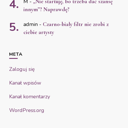
M
-
„Nie startuję, bo trzeba dać szansę
innym”? Naprawdę?
admin
-
Czarno-biały filtr nie zrobi z
ciebie artysty
META
Zaloguj się
Kanał wpisów
Kanał komentarzy
WordPress.org