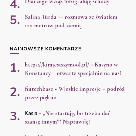
Dlaczego wciąż fotografuję schody
Salina Turda — rozmowa ze światłem
120 metrów pod ziemią
NAJNOWSZE KOMENTARZE
https://kimjestszymool.pl/
-
Kasyno w
Konstancy – otwarte specjalnie na nas!
fintechbase
-
Włoskie impresje – podróż
przez piękno
Kasia
-
„Nie startuję, bo trzeba dać
szansę innym”? Naprawdę?