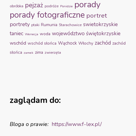
porady
pejzaż
obróbka
podróże
Ponidzie
porady fotograficzne
portret
portrety
swietokrzyskie
Rumunia
ptaki
Starachowice
taniec
województwo świętokrzyskie
woda
Wenecja
zachód
wschód
Wąchock
wschód słońca
Włochy
zachód
słońca
zima
zwierzęta
zamek
zaglądam do:
Bloga o prawie:
https://www.f-
lex.pl/