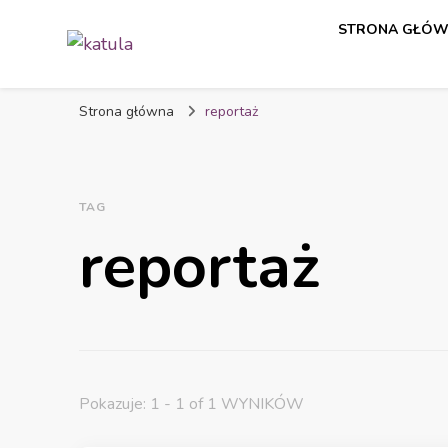
STRONA GŁÓ
katula
twórz wspomnienia, nie zdjęcia
Strona główna
reportaż
TAG
reportaż
Pokazuje: 1 - 1 of 1 WYNIKÓW