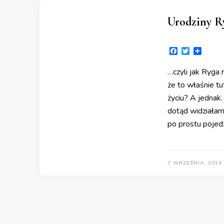
Urodziny Ry
Facebook
Twitter
Share
…czyli jak Ryga 
że to właśnie t
życiu? A jednak
dotąd widziałam. 
po prostu pojed
7 WRZEŚNIA, 2024