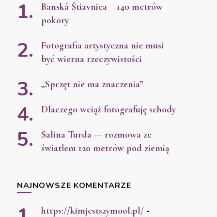
Banská Štiavnica – 140 metrów
pokory
Fotografia artystyczna nie musi
być wierna rzeczywistości
„Sprzęt nie ma znaczenia”
Dlaczego wciąż fotografuję schody
Salina Turda — rozmowa ze
światłem 120 metrów pod ziemią
NAJNOWSZE KOMENTARZE
https://kimjestszymool.pl/
-