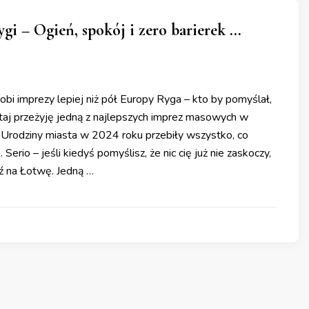
gi – Ogień, spokój i zero barierek …
robi imprezy lepiej niż pół Europy Ryga – kto by pomyślał,
utaj przeżyję jedną z najlepszych imprez masowych w
. Urodziny miasta w 2024 roku przebiły wszystko, co
Serio – jeśli kiedyś pomyślisz, że nic cię już nie zaskoczy,
ź na Łotwę. Jedną …