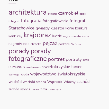
architektura
czarnobiel
cystersi
dzieci
fotografia
fotograf
fotografowanie
fotograf
Starachowice
gwiazdy
klasztor
konie
konkurs
krajobraz
ludzie
konkursy
mgła
miasto
morze
pejzaż
noc
nagrody
obróbka
podróże
Ponidzie
porady
porady
fotograficzne
portret
portrety
ptaki
swietokrzyskie
taniec
Rumunia
Starachowice
województwo świętokrzyskie
woda
Wenecja
zachód
wschód
Wąchock
wschód słońca
Włochy
zachód słońca
zima
zwierzęta
zamek