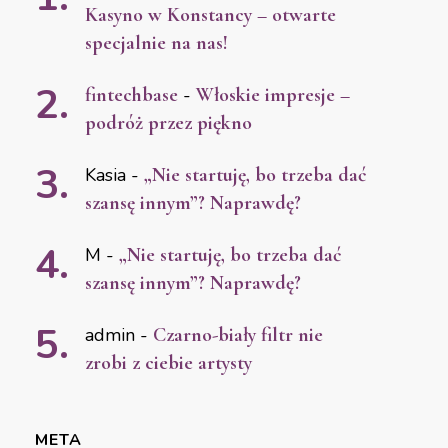
Kasyno w Konstancy – otwarte
specjalnie na nas!
fintechbase
-
Włoskie impresje –
podróż przez piękno
Kasia
-
„Nie startuję, bo trzeba dać
szansę innym”? Naprawdę?
M
-
„Nie startuję, bo trzeba dać
szansę innym”? Naprawdę?
admin
-
Czarno-biały filtr nie
zrobi z ciebie artysty
META