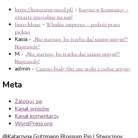
-
https://kimjestszymool.pl/
Kasyno w Konstancy –
otwarte specjalnie na nas!
-
fintechbase
Włoskie impresje – podróż przez
piękno
Kasia
-
„Nie startuję, bo trzeba dać szansę innym”?
Naprawdę?
M
-
„Nie startuję, bo trzeba dać szansę innym”?
Naprawdę?
admin
-
Czarno-biały filtr nie zrobi z ciebie artysty
Meta
Zaloguj się
Kanał wpisów
Kanał komentarzy
WordPress.org
@Katarzyna Gritzmann
Blossom Pin | Stworzony