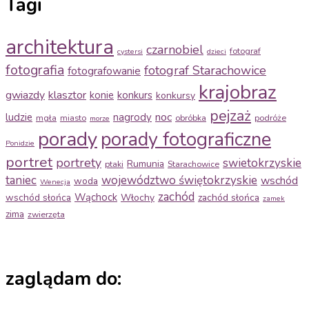
Tagi
architektura
czarnobiel
fotograf
cystersi
dzieci
fotografia
fotograf Starachowice
fotografowanie
krajobraz
gwiazdy
klasztor
konie
konkurs
konkursy
pejzaż
noc
ludzie
nagrody
mgła
miasto
obróbka
podróże
morze
porady
porady fotograficzne
Ponidzie
portret
portrety
swietokrzyskie
Rumunia
ptaki
Starachowice
taniec
województwo świętokrzyskie
wschód
woda
Wenecja
zachód
Wąchock
wschód słońca
Włochy
zachód słońca
zamek
zima
zwierzęta
zaglądam do: