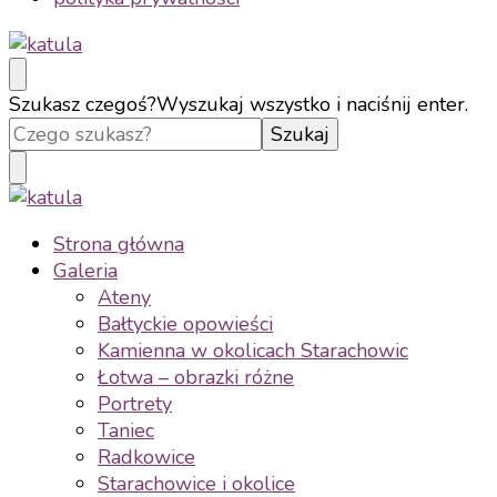
katula
twórz wspomnienia, nie zdjęcia
Szukasz czegoś?
Wyszukaj wszystko i naciśnij enter.
katula
twórz wspomnienia, nie zdjęcia
Strona główna
Galeria
Ateny
Bałtyckie opowieści
Kamienna w okolicach Starachowic
Łotwa – obrazki różne
Portrety
Taniec
Radkowice
Starachowice i okolice