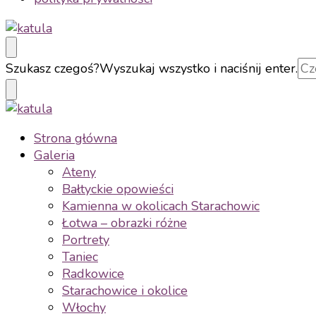
katula
twórz wspomnienia, nie zdjęcia
Szukasz czegoś?
Wyszukaj wszystko i naciśnij enter.
katula
twórz wspomnienia, nie zdjęcia
Strona główna
Galeria
Ateny
Bałtyckie opowieści
Kamienna w okolicach Starachowic
Łotwa – obrazki różne
Portrety
Taniec
Radkowice
Starachowice i okolice
Włochy