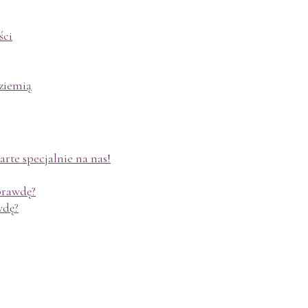
ści
ziemią
rte specjalnie na nas!
aprawdę?
wdę?