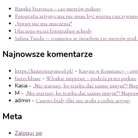
Banská Štiavnica – 140 metrów pokory
Fotografia artystyczna nie musi być wierna rzeczywisto
„Sprzęt nie ma znaczenia”
Dlaczego wciąż fotografuję schody
Salina Turda — rozmowa ze światłem 120 metrów pod 
Najnowsze komentarze
-
https://kimjestszymool.pl/
Kasyno w Konstancy – otwa
-
fintechbase
Włoskie impresje – podróż przez piękno
Kasia
-
„Nie startuję, bo trzeba dać szansę innym”? N
M
-
„Nie startuję, bo trzeba dać szansę innym”? Napra
admin
-
Czarno-biały filtr nie zrobi z ciebie artysty
Meta
Zaloguj się