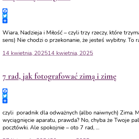
Facebook
Twitter
Share
Wiara, Nadzieja i Miłość – czyli trzy rzeczy, które trzy
sens) Nie chodzi o przekonanie, że jesteś wybitny. To
14 kwietnia, 2025
14 kwietnia, 2025
7 rad, jak fotografować zimą i zimę
Facebook
Twitter
Share
czyli poradnik dla odważnych (albo naiwnych) Zima. Ma
wyciągnięcie aparatu, prawda? No, chyba że Twoje pa
pocztówki. Ale spokojnie – oto 7 rad, …