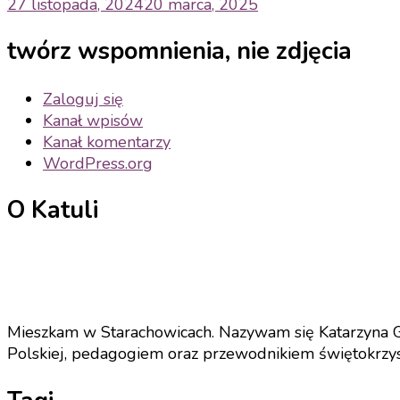
27 listopada, 2024
20 marca, 2025
twórz wspomnienia, nie zdjęcia
Zaloguj się
Kanał wpisów
Kanał komentarzy
WordPress.org
O Katuli
Mieszkam w Starachowicach. Nazywam się Katarzyna Gri
Polskiej, pedagogiem oraz przewodnikiem świętokrzyski