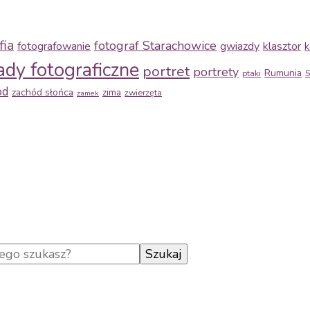
fia
fotograf Starachowice
fotografowanie
gwiazdy
klasztor
k
ady fotograficzne
portret
portrety
Rumunia
ptaki
S
ód
zachód słońca
zima
zwierzęta
zamek