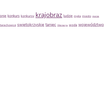
krajobraz
onie
konkurs
ludzie
konkursy
mgła
miasto
morze
swietokrzyskie
taniec
województwo
woda
tarachowice
Wenecja