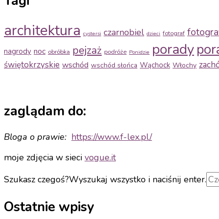
Tagi
architektura
fotogra
czarnobiel
fotograf
cystersi
dzieci
porady
por
pejzaż
noc
nagrody
obróbka
podróże
Ponidzie
świętokrzyskie
zach
wschód
Wąchock
wschód słońca
Włochy
zaglądam do:
Bloga o prawie:
https://www.f-
lex.pl/
moje zdjęcia w sieci
vogue.it
Szukasz czegoś?
Wyszukaj wszystko i naciśnij enter.
Ostatnie wpisy