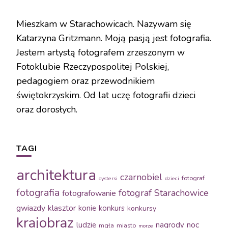
Mieszkam w Starachowicach. Nazywam się
Katarzyna Gritzmann. Moją pasją jest fotografia.
Jestem artystą fotografem zrzeszonym w
Fotoklubie Rzeczypospolitej Polskiej,
pedagogiem oraz przewodnikiem
świętokrzyskim. Od lat uczę fotografii dzieci
oraz dorosłych.
TAGI
architektura
czarnobiel
fotograf
cystersi
dzieci
fotografia
fotograf Starachowice
fotografowanie
gwiazdy
klasztor
konie
konkurs
konkursy
krajobraz
noc
ludzie
nagrody
mgła
miasto
morze