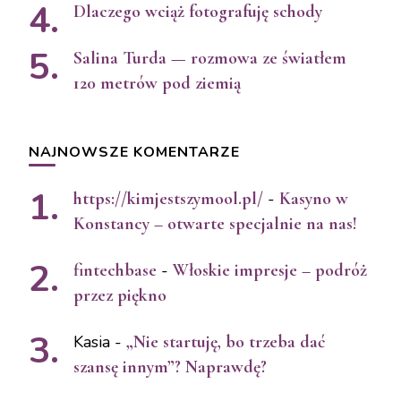
Dlaczego wciąż fotografuję schody
Salina Turda — rozmowa ze światłem
120 metrów pod ziemią
NAJNOWSZE KOMENTARZE
https://kimjestszymool.pl/
-
Kasyno w
Konstancy – otwarte specjalnie na nas!
fintechbase
-
Włoskie impresje – podróż
przez piękno
Kasia
-
„Nie startuję, bo trzeba dać
szansę innym”? Naprawdę?