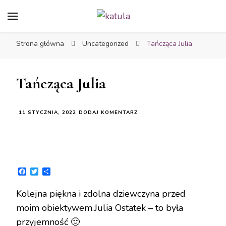
katula
twórz wspomnienia, nie zdjęcia
Strona główna
Uncategorized
Tańcząca Julia
Tańcząca Julia
11 STYCZNIA, 2022
DODAJ KOMENTARZ
Facebook
Twitter
Share
Kolejna piękna i zdolna dziewczyna przed
moim obiektywem.Julia Ostatek – to była
przyjemność 🙂