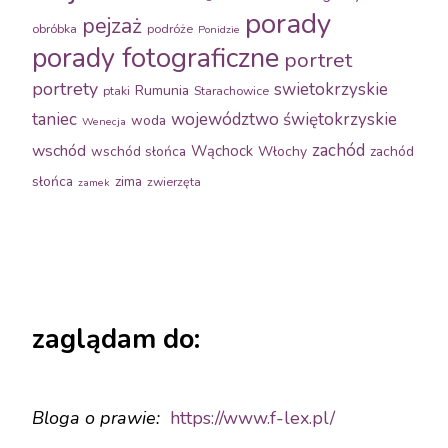
porady
pejzaż
obróbka
podróże
Ponidzie
porady fotograficzne
portret
portrety
swietokrzyskie
Rumunia
ptaki
Starachowice
taniec
województwo świętokrzyskie
woda
Wenecja
zachód
wschód
Wąchock
wschód słońca
Włochy
zachód
słońca
zima
zwierzęta
zamek
zaglądam do:
Bloga o prawie:
https://www.f-
lex.pl/