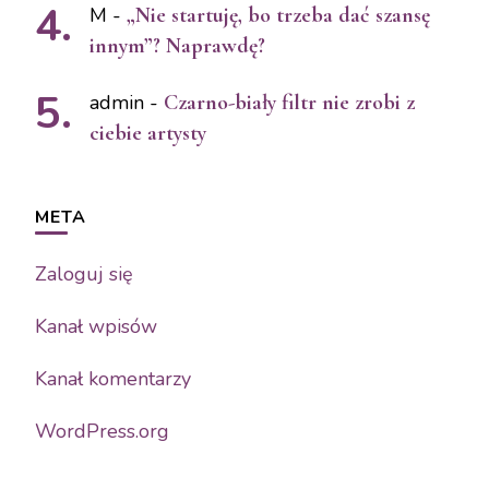
M
-
„Nie startuję, bo trzeba dać szansę
innym”? Naprawdę?
admin
-
Czarno-biały filtr nie zrobi z
ciebie artysty
META
Zaloguj się
Kanał wpisów
Kanał komentarzy
WordPress.org