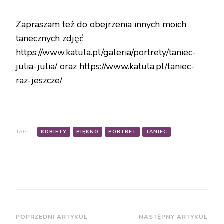
Zapraszam też do obejrzenia innych moich
tanecznych zdjęć
https://www.katula.pl/galeria/portrety/taniec-
julia-julia/
oraz
https://www.katula.pl/taniec-
raz-jeszcze/
TAGI:
KOBIETY
PIĘKNO
PORTRET
TANIEC
POPRZEDNI ARTYKUŁ
NASTĘPNY ARTYKUŁ